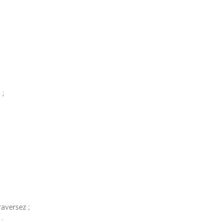
 ;
aversez ;
;