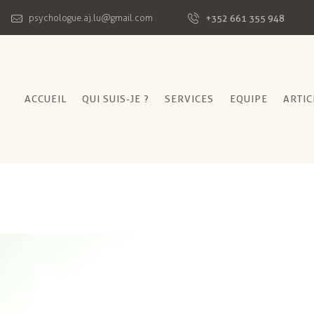
+352 661 355 948
psychologue.aj.lu@gmail.com
ACCUEIL
QUI SUIS-JE ?
SERVICES
EQUIPE
ARTIC