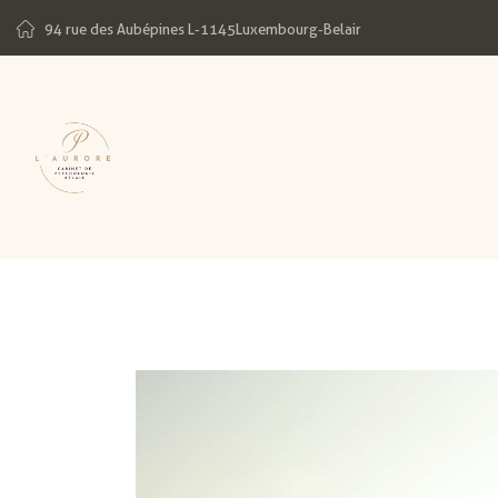
94 rue des Aubépines L-1145Luxembourg-Belair