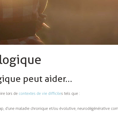
logique
gique peut aider…
ire lors de
contextes de vie difficile
s tels que :
dicap, d’une maladie chronique et/ou évolutive, neurodégénérative c