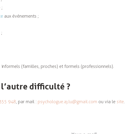
 ;
ce
aux événements ;
 ;
informels (familles, proches) et formels (professionnels).
’autre difficulté ?
355 948
, par mail :
psychologue.aj.lu@gmail.com
ou via le
site
.