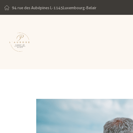
94 rue des Aubépines L-1145Luxembourg-Belair