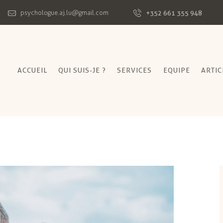
+352 661 355 948
psychologue.aj.lu@gmail.com
ACCUEIL
QUI SUIS-JE ?
SERVICES
EQUIPE
ARTIC