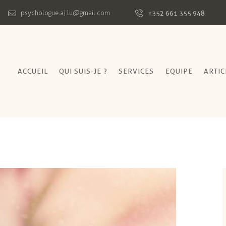
+352 661 355 948
psychologue.aj.lu@gmail.com
ACCUEIL
QUI SUIS-JE ?
SERVICES
EQUIPE
ARTIC