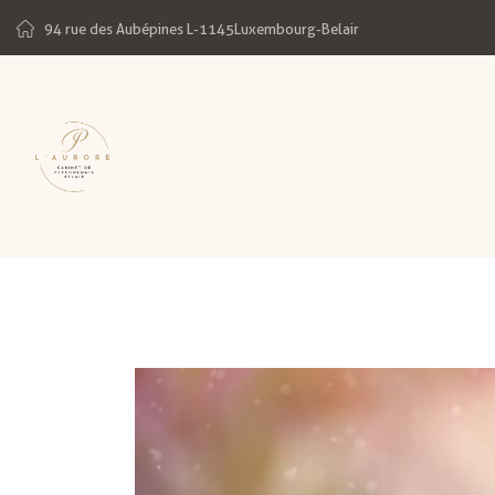
94 rue des Aubépines L-1145Luxembourg-Belair